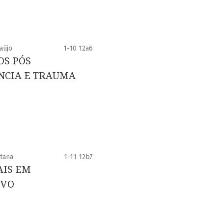
aújo
1-10 12a6
OS PÓS
NCIA E TRAUMA
ntana
1-11 12b7
AIS EM
IVO