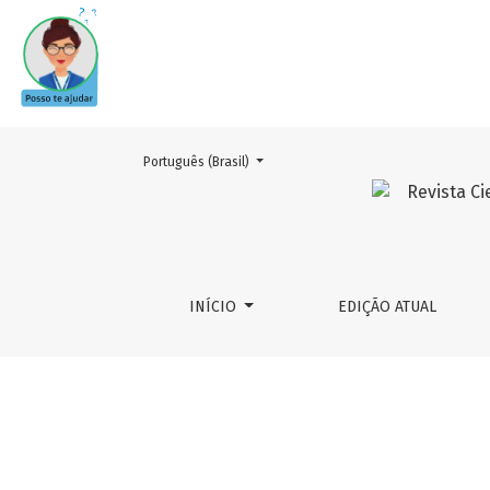
Mudar o idioma. O atual é:
Português (Brasil)
Revista Científica da Escol
INÍCIO
EDIÇÃO ATUAL