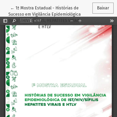
Voltar aos Detalhes do Artigo
←
1ª Mostra Estadual - Histórias de
Baixar
Sucesso em Vigilância Epidemiológica
de IST/HIV/ SÍFILIS, HEPATITES VIRAIS
E HTLV