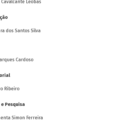
o Cavalcante Leobas
ação
ira dos Santos Silva
arques Cardoso
orial
o Ribeiro
 e Pesquisa
enta Simon Ferreira