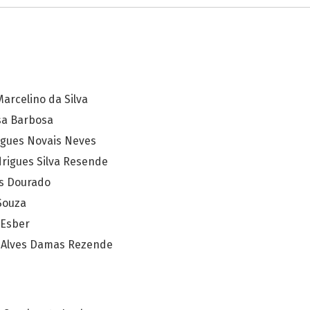
Marcelino da Silva
sa Barbosa
gues Novais Neves
rigues Silva Resende
es Dourado
Souza
 Esber
e Alves Damas Rezende