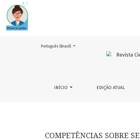
Mudar o idioma. O atual é:
Português (Brasil)
COMPETÊNCIAS SOBRE SEGURANÇA DO PACIE
INÍCIO
EDIÇÃO ATUAL
COMPETÊNCIAS SOBRE S