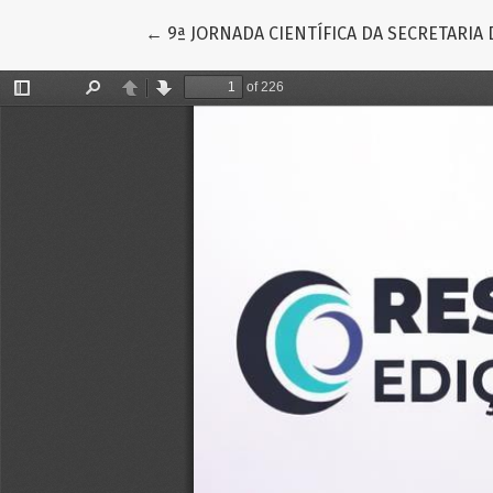
Voltar aos Detalhes do Artigo
←
9ª JORNADA CIENTÍFICA DA SECRETARIA 