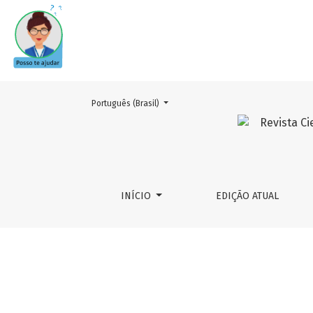
Mudar o idioma. O atual é:
Português (Brasil)
v. 3 n. 2 (2017)
INÍCIO
EDIÇÃO ATUAL